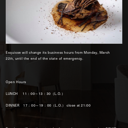
Esquisse will change its business hours from Monday, March
22
, until the end of the state of emergency.
th
Open Hours
LUNCH 11：00～13：30（L.O.）
DINNER 17：00～19：00（L.O.） close at 21:00